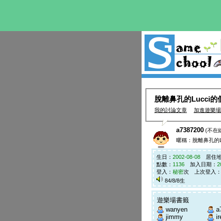
脫離鼻孔的Lucci
我的討論文章
加進遊樂場
a7387200
(不在
暱稱：脫離鼻孔的Lu
生日：
2002-08-08
居住地
點數：
1136
加入日期：
2
登入：
秘密
次 上次登入
84/8/8生
遊樂場書籤
wanyen
a
jimmy
i