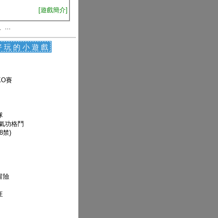
[遊戲簡介]
、...
好玩的小遊戲
KO賽
隊
-氣功格鬥
8禁)
冒險
狂