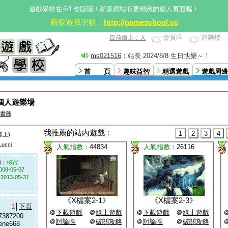
遊戲學校在
6/1
改版囉！新版網站有更精緻的個人頁面喔！
新版遊戲學校：
http://gameschool.cc
會員區
遊樂場
目前線上：人
ms021516
：站長 2024/8/8 生日快樂～！
首 頁
趣味益智
精選遊戲
遊戲周邊
的個人遊樂場
書籤
我推薦的站內遊戲：
1
2
3
4
線上)
cci
人氣指數：
44834
人氣指數：
26116
22
23
24
：
秘密
008-05-07
：
2013-05-31
《
X檔案2-1
》
《
X檔案2-3
》
1
│
下頁
＠
下載遊戲
＠
線上遊戲
＠
下載遊戲
＠
線上遊戲
7387200
＠
討論區
＠
破關攻略
＠
討論區
＠
破關攻略
rene668