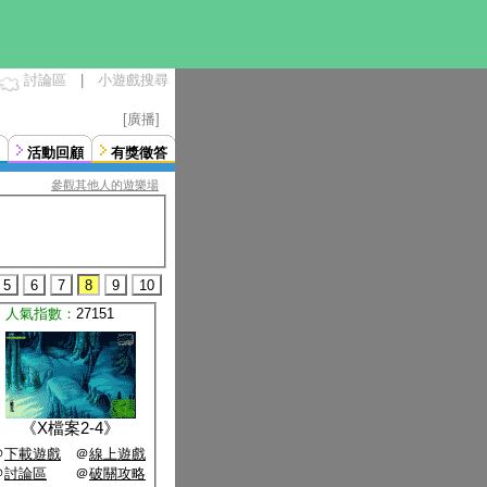
討論區
|
小遊戲搜尋
[廣播]
活動回顧
有獎徵答
參觀其他人的遊樂場
5
6
7
8
9
10
人氣指數：
27151
《
X檔案2-4
》
＠
下載遊戲
＠
線上遊戲
＠
討論區
＠
破關攻略