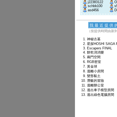
j22383122
O
schbb100
s
asd456
D
我最近提供
（按提供時間由新
神秘古墓
星探HOSHI SAGA 
Escapers FINAL
餅乾消消樂
兩門空間
RGB密室
黃金球
逃離小房間
變形黏土
潛艇的冒險
逃離辦公室
逃出車子模型房間
逃出綠色電腦房間