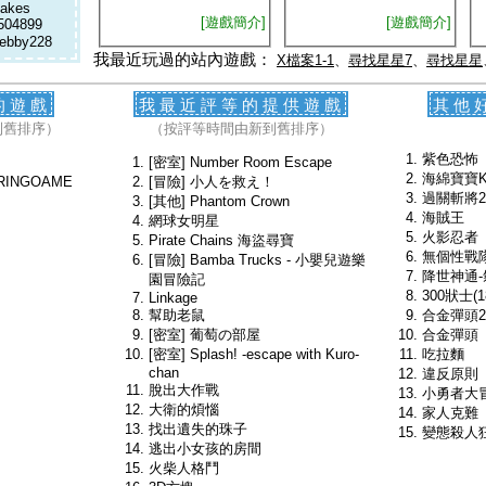
akes
[遊戲簡介]
[遊戲簡介]
504899
ebby228
我最近玩過的站內遊戲：
X檔案1-1
、
尋找星星7
、
尋找星星
的遊戲
我最近評等的提供遊戲
其他
到舊排序）
（按評等時間由新到舊排序）
紫色恐怖
[密室] Number Room Escape
海綿寶寶
RINGOAME
[冒險] 小人を救え！
過關斬將2
[其他] Phantom Crown
海賊王
網球女明星
火影忍者
Pirate Chains 海盜尋寶
無個性戰
[冒險] Bamba Trucks - 小嬰兒遊樂
降世神通
園冒險記
300狀士(1
Linkage
幫助老鼠
合金彈頭2
[密室] 葡萄の部屋
合金彈頭
[密室] Splash! -escape with Kuro-
吃拉麵
chan
違反原則
脫出大作戰
小勇者大
大衛的煩惱
家人克難
找出遺失的珠子
變態殺人
逃出小女孩的房間
火柴人格鬥