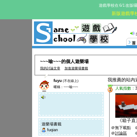
遊戲學校在
6/1
改版
新版遊戲學
~~~喻~~~的個人遊樂場
我的討論文章
加進遊樂場書籤
我推薦的站內
fuyu
(不在線上)
暱稱：~~~喻~~~
人氣指數：
1
《
箱子直
遊樂場書籤
＠無下載點 
fuqian
＠
討論區