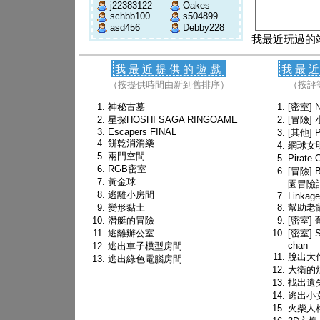
j22383122
Oakes
schbb100
s504899
asd456
Debby228
我最近玩過的
我最近提供的遊戲
我最
（按提供時間由新到舊排序）
（按評
神秘古墓
[密室] N
星探HOSHI SAGA RINGOAME
[冒險]
Escapers FINAL
[其他] P
餅乾消消樂
網球女
兩門空間
Pirate
RGB密室
[冒險] 
黃金球
園冒險
逃離小房間
Linkage
變形黏土
幫助老
潛艇的冒險
[密室]
逃離辦公室
[密室] Sp
chan
逃出車子模型房間
脫出大
逃出綠色電腦房間
大衛的
找出遺
逃出小
火柴人