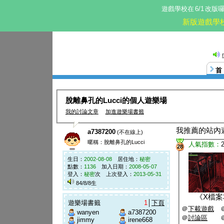
遊戲學校在
6/1
改版
新版遊戲學
脫離鼻孔的Lucci的個人遊樂場
我的討論文章
加進遊樂場書籤
我推薦的站內
a7387200
(不在線上)
暱稱：脫離鼻孔的Lucci
人氣指數：
28
生日：
2002-08-08
居住地：
秘密
點數：
1136
加入日期：
2008-05-07
登入：
秘密
次 上次登入：
2013-05-31
84/8/8生
《
X檔案3
遊樂場書籤
1
│
下頁
＠
下載遊戲
wanyen
a7387200
＠
討論區
jimmy
irene668