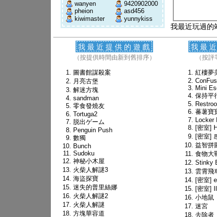
wanyen
9420902000
pheion
asd456
kiwimaster
yunnykiss
我最近玩過的
我最近提供的遊戲
我最
（按提供時間由新到舊排序）
（按評
圖書館謀殺案
紅樓夢
ConFus
月亮古堡
Mini Es
解迷方塊
保持平
sandman
Restro
零食發燒友
蕃薯寶
Tortuga2
Locker
脱出ゲーム
[密室] H
Penguin Push
[密室]
數獨
益智拼
Bunch
Sudoku
食物大
神秘小木屋
Stink
火柴人解謎3
雲霄飛
海盜探寶
[密室] e
迷失的普里絲娜
[密室] Il
火柴人解謎2
小地鼠
火柴人解謎
迷宮
方塊華容道
去除者