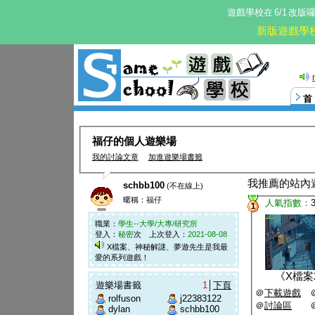
遊戲學校在
6/1
改版
新版遊戲學
福仔的個人遊樂場
我的討論文章
加進遊樂場書籤
我推薦的站內
schbb100
(不在線上)
暱稱：福仔
人氣指數：
1
職業：
學生--大學/大專/研究所
登入：
秘密
次 上次登入：
2021-08-08
X檔案、神秘解謎、夢遊先生是我最
愛的系列遊戲！
《
X檔案2
遊樂場書籤
1
│
下頁
＠
下載遊戲
rolfuson
j22383122
＠
討論區
dylan
schbb100