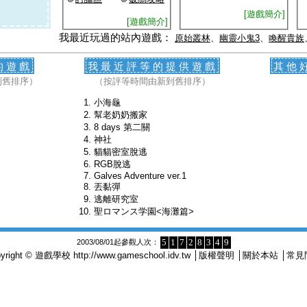
[遊戲簡介]
[遊戲簡介]
我最近玩過的站內遊戲：
原始叢林
、
幽靈小鬼3
、
喚醒貴族
的遊戲
我最近評等的提供遊戲
其他
到舊排序）
（按評等時間由新到舊排序）
小海龜
幫老奶奶搬家
8 days 第二關
神社
貓貓密室脫逃
RGB脫逃
Galves Adventure ver.1
丟黏彈
逃離研究室
聖ロマンス学園<海灘篇>
5
1
7
2
8
3
4
9
2003/08/01起參觀人次：
pyright © 遊戲學校
http://www.gameschool.idv.tw
│
版權聲明
│
關於本站
│
常見