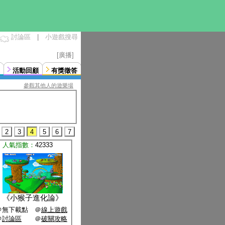
討論區
|
小遊戲搜尋
[廣播]
活動回顧
有獎徵答
參觀其他人的遊樂場
2
3
4
5
6
7
人氣指數：
42333
《
小猴子進化論
》
＠無下載點 ＠
線上遊戲
＠
討論區
＠
破關攻略