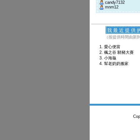
candy7132
mnm12
我最近提供
（按提供時間由新
愛心便當
楓之谷 騎豬大賽
小海龜
幫老奶奶搬家
Co