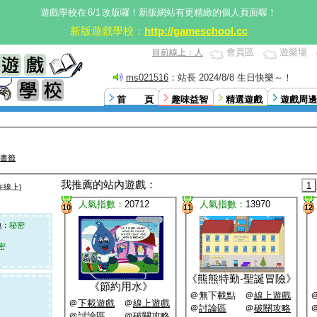
遊戲學校在
6/1
改版囉！新版網站有更精緻的個人頁面喔！
新版遊戲學校：
http://gameschool.cc
會員區
遊樂場
目前線上：人
ms021516
：站長 2024/8/8 生日快樂～！
首 頁
趣味益智
精選遊戲
遊戲周邊
書籤
我推薦的站內遊戲：
1
在線上)
人氣指數：
20712
人氣指數：
13970
10
11
12
：
秘密
密
《
熊熊特勤-聖誕冒險
》
《
節約用水
》
＠無下載點 ＠
線上遊戲
＠
下載遊戲
＠
線上遊戲
＠
討論區
＠
破關攻略
＠
討論區
＠
破關攻略