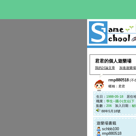
君君的個人遊樂場
我的討論文章
加進遊樂場
rmp880518
(不
暱稱：君君
生日：
1988-05-18
居住地
職業：
學生--國小(含)以下
點數：
206
加入日期：
秘
88年5月18號
學生
71點
遊樂場書籤
schbb100
rmp880518