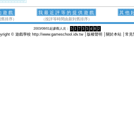
的遊戲
我最近評等的提供遊戲
其他
到舊排序）
（按評等時間由新到舊排序）
5
1
7
3
5
4
8
2
2003/08/01起參觀人次：
pyright © 遊戲學校
http://www.gameschool.idv.tw
│
版權聲明
│
關於本站
│
常見