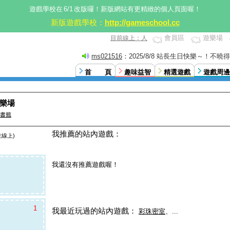
遊戲學校在
6/1
改版囉！新版網站有更精緻的個人頁面喔！
新版遊戲學校：
http://gameschool.cc
會員區
遊樂場
目前線上：人
ms021516
：2025/8/8 站長生日快樂～！不
這。XD
首 頁
趣味益智
精選遊戲
遊戲周邊
遊樂場
書籤
我推薦的站內遊戲：
在線上)
我還沒有推薦遊戲喔！
1
我最近玩過的站內遊戲：
彩珠密室
、...