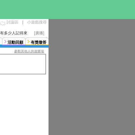
討論區
|
小遊戲搜尋
曉得有多少人記得來
[廣播]
活動回顧
有獎徵答
參觀其他人的遊樂場