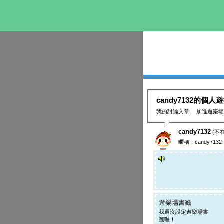
candy7132的個人
我的討論文章
加進遊樂場
candy7132
(不
暱稱：candy7132
遊樂場書籤
我還沒設定遊樂場書
籤喔！