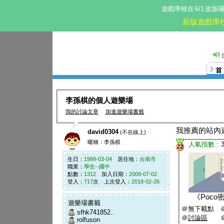
遊戲學校在
6/1
改版
新版遊戲學
李孫棋的個人遊樂場
我的討論文章
加進遊樂場書籤
我推薦的站內
david0304
(不在線上)
暱稱：李孫棋
人氣指數：
22
生日：
1999-03-04
居住地：
台南市
職業：
學生--國中
點數：
1312
加入日期：
2009-07-02
登入：
717
次 上次登入：
2018-02-26
《
Poco
遊樂場書籤
＠無下載點 
sfhk741852..
＠
討論區
rolfuson