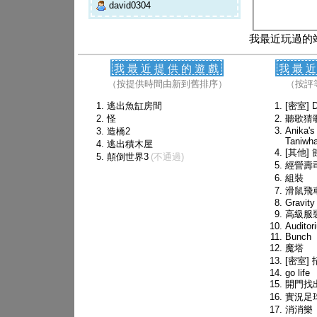
david0304
我最近玩過的
我最近提供的遊戲
我最
（按提供時間由新到舊排序）
（按評
逃出魚缸房間
[密室] D
怪
聽歌猜
Anika's
造橋2
Taniwh
逃出積木屋
[其他]
顛倒世界3
(不通過)
經營壽
組裝
滑鼠飛
Gravity
高級服
Auditor
Bunch
魔塔
[密室]
go life
開門找
實況足
消消樂