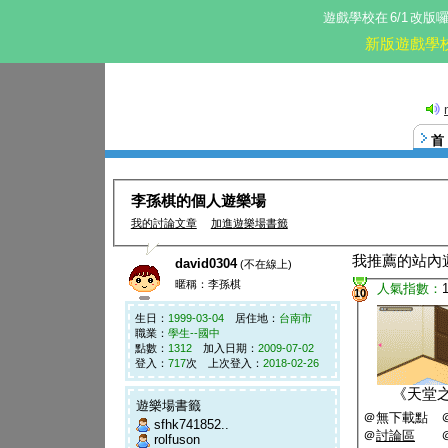
遊戲學校在
6/1
改版
新版遊戲學
李孫棋的個人遊樂場
我的討論文章
加進遊樂場書籤
我推薦的站內
david0304
(不在線上)
暱稱：李孫棋
人氣指數：
10
生日：
1999-03-04
居住地：
台南市
職業：
學生--國中
點數：
1312
加入日期：
2009-07-02
登入：
717
次 上次登入：
2018-02-26
《
天堂
遊樂場書籤
＠無下載點 
sfhk741852..
＠
討論區
rolfuson