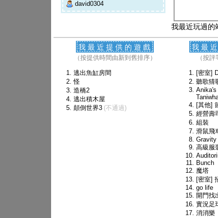
david0304
我最近玩過的
我最近提供的遊戲
我最
（按提供時間由新到舊排序）
（按評
逃出魚缸房間
[密室] D
怪
聽歌猜
Anika's
造橋2
Taniwh
逃出積木屋
[其他]
顛倒世界3
(不通過)
經營壽
組裝
滑鼠飛
Gravity
高級服
Auditor
Bunch
魔塔
[密室]
go life
開門找
實況足
消消樂