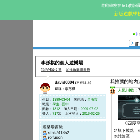
遊戲學校在
6/1
改版
新版遊戲學
李孫棋的個人遊樂場
我的討論文章
加進遊樂場書籤
我推薦的站內
david0304
(不在線上)
暱稱：李孫棋
人氣指數：
13
生日：
1999-03-04
居住地：
台南市
職業：
學生--國中
點數：
1312
加入日期：
2009-07-02
登入：
717
次 上次登入：
2018-02-26
《
四度
遊樂場書籤
＠無下載點 
sfhk741852..
＠
討論區
rolfuson