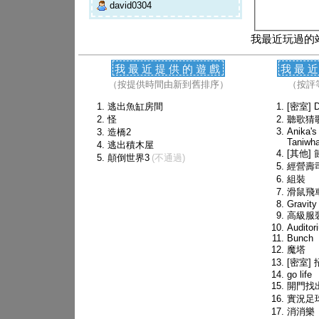
david0304
我最近玩過的
我最近提供的遊戲
我最
（按提供時間由新到舊排序）
（按評
逃出魚缸房間
[密室] D
怪
聽歌猜
Anika's
造橋2
Taniwh
逃出積木屋
[其他]
顛倒世界3
(不通過)
經營壽
組裝
滑鼠飛
Gravity
高級服
Auditor
Bunch
魔塔
[密室]
go life
開門找
實況足
消消樂