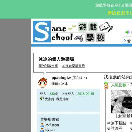
遊戲學校在
6/1
改版
新版遊戲學
這。
冰冰的個人遊樂場
我的討論文章
加進遊樂場書籤
我推薦的站內
ppablogtw
(不在線上)
暱稱：冰冰
人氣指數：
1
登入：
333
次 上次登入：
2018-09-15
大家好~我是小帕~
《
太空艙
遊樂場書籤
＠無下載點 
rolfuson
＠
討論區
dylan