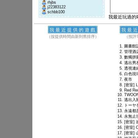
rhjbs
j22383122
schbb100
我最近玩過的
我最近提供的遊戲
我最
（按提供時間由新到舊排序）
（按評
圖書館
管理酒
數獨拼
逃出男
透視連
白色現
夜市
[密室] L
Red Re
TWOON
逃出入
トーヤ
永遠都
永無止
[密室]
[密室] C
[密室]