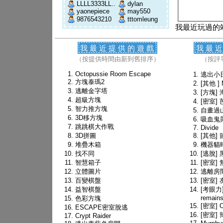
LLLL3333LL..
dylan
yaonepiece
may550
9876543210
tttomleung
我最近玩過的
我最近提供的遊戲
我最
（按提供時間由新到舊排序）
（按評
Octopussie Room Escape
逃出小
方塊泰瑪2
[其他 ] 
逃離金字塔
[方塊]
超級方塊
[密室]
智力推方塊
自畫過
3D移方塊
吸血鬼
跳跳棋大作戰
Divide
3D拼圖
[其他]
堆疊木箱
機器貓
找不同
[逃脫]
智慧箱子
[密室]
立體圖片
逃離房間
百變棋盤
[密室]
益智棋盤
[考眼力]1
remain
色彩方塊
[密室] O
ESCAPE密室脫逃
[密室]
Crypt Raider