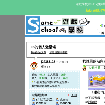
遊戲學校在
6/1
改版
新版遊戲學
lin的個人遊樂場
我的討論文章
加進遊樂場書籤
我推薦的站內
j22383122
(不在線上)
暱稱：lin
人氣指數：
10
點數：
5818
加入日期：
秘密
登入：
3303
次 上次登入：
秘密
~推薦適合"端午節"玩的遊戲~
其他好玩遊戲依人氣排列
《
甜蜜情
遊樂場書籤
1
│
下頁
＠
下載遊戲
sfhk741852..
danny
＠
討論區
iamfelix
rolfuson