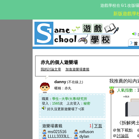
遊戲學校在
6/1
改版
新版遊戲學
這。
赤丸的個人遊樂場
我的討論文章
加進遊樂場書籤
我推薦的站內
danny
(不在線上)
暱稱：赤丸
人氣指數：
19
職業：
學生--大學/大專/研究所
登入：
1565
次 上次登入：
秘密
好久沒更新遊樂場了~(茶
《
拆解烤
遊樂場書籤
1
│
下頁
＠無下載點 
ms021516
rolfuson
＠
討論區
LLLL3333LL..
dylan