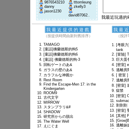
9876543210
tttomleung
danny
zkelly3
jason1230
david87062..
我最近玩過的
我最近提供的遊戲
我最
（按提供時間由新到舊排序）
（按評
TAMAGO
[考眼力]1
[童話]彿蘭德斯的狗5
tank
[童話]彿蘭德斯的狗6
[冒險] Th
[童話] 佛蘭德斯的狗-3
巨大蛋
回転ゲートのあ&
[密室] e
ガラスの壁のあ&
逃離房間
カラフルな神殿か
[ 密室
Rest Room
逃離房
Find the Escape-Men 17: in the
[密室] 
Kindergarten
獄禁
ROOM9
[密室] C
古代文字
submac
MIRROW
割割割
スタンプラリ&#
[密室]
SHADOW
[其他] P
研究所からの脱出
[Grow]
The Water Well
逃離妹
えにぐま