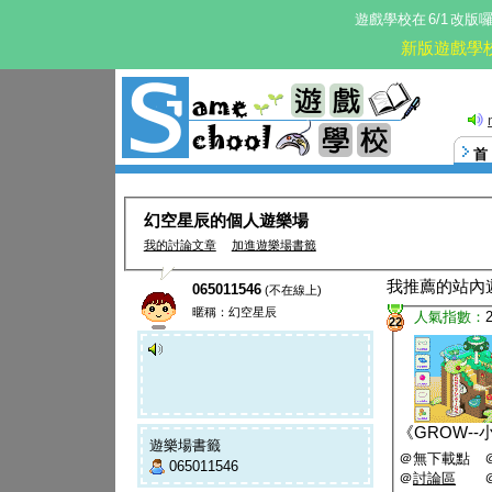
遊戲學校在
6/1
改版
新版遊戲學
幻空星辰的個人遊樂場
我的討論文章
加進遊樂場書籤
我推薦的站內
065011546
(不在線上)
暱稱：幻空星辰
人氣指數：
22
《
GROW-
遊樂場書籤
＠無下載點 
065011546
＠
討論區