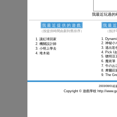
我最近玩過的
我最近提供的遊戲
我最
（按提供時間由新到舊排序）
（按評
Dynami
讓紅球回家
神秘小
機關設計師
逃出彩
小明上學去
Pick U
堆木箱
聰明豆
魔術筆
牛のお
摩爾莊
The Gre
2003/08/0
Copyright © 遊戲學校
http://www.g