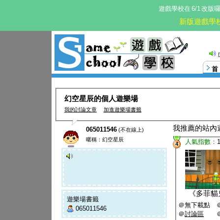
遊戲學校在
6/1
改版
新版遊戲學
幻空星辰的個人遊樂場
我的討論文章
加進遊樂場書籤
我推薦的站內
065011546
(不在線上)
暱稱：幻空星辰
人氣指數：
4
《
多菲貓
遊樂場書籤
＠無下載點 
065011546
＠
討論區