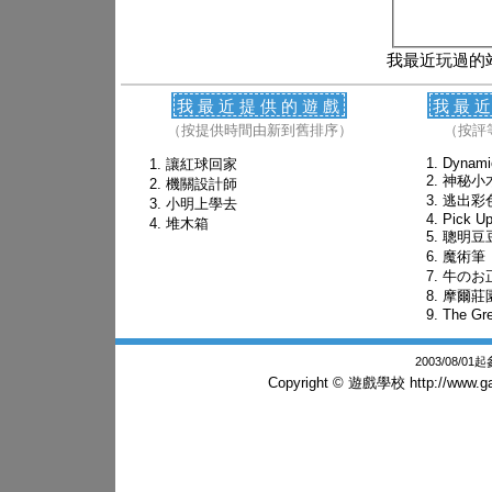
我最近玩過的
我最近提供的遊戲
我最
（按提供時間由新到舊排序）
（按評
Dynami
讓紅球回家
神秘小
機關設計師
逃出彩
小明上學去
Pick U
堆木箱
聰明豆
魔術筆
牛のお
摩爾莊
The Gre
2003/08/0
Copyright © 遊戲學校
http://www.g