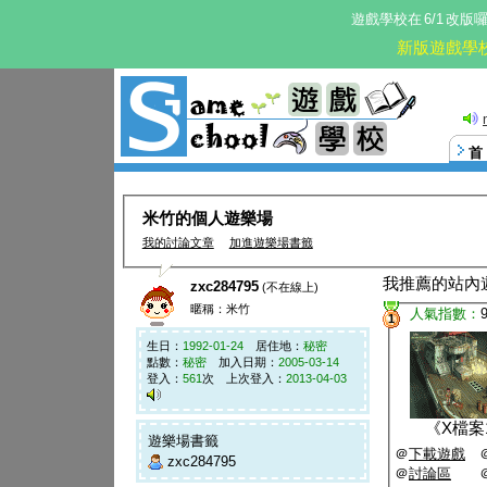
遊戲學校在
6/1
改版
新版遊戲學
米竹的個人遊樂場
我的討論文章
加進遊樂場書籤
我推薦的站內
zxc284795
(不在線上)
暱稱：米竹
人氣指數：
1
生日：
1992-01-24
居住地：
秘密
點數：
秘密
加入日期：
2005-03-14
登入：
561
次 上次登入：
2013-04-03
《
X檔案1
遊樂場書籤
＠
下載遊戲
zxc284795
＠
討論區