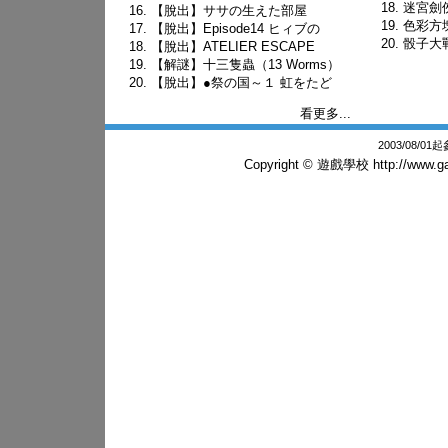
迷宮劍
【脫出】ササの生えた部屋
色彩方
【脫出】Episode14 ヒィブの
骰子大戰略
【脫出】ATELIER ESCAPE
【解謎】十三隻蟲（13 Worms）
【脫出】●祭の国～１ 虹をたど
看更多...
2003/08/0
Copyright © 遊戲學校
http://www.g