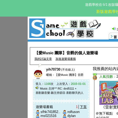
遊戲學校在
6/1
改版
新版遊戲學
【愛Music 團隊】音爵的個人遊樂場
我的討論文章
加進遊樂場書籤
我推薦的站內
yih70730
(不在線上)
暱稱：【愛Music 團隊】音爵
人氣指數：
13
登入：
1168
次 上次登入：
2015-01-01
Music‧主持^^ RC: dvd5111 +
喜歡聽音樂‧聽主持節目‧喜歡聊天的人
遊樂場書籤
1
│
下頁
《
雷射實
sfhk741852..
rolfuson
＠無下載點 
ms021516
dylan