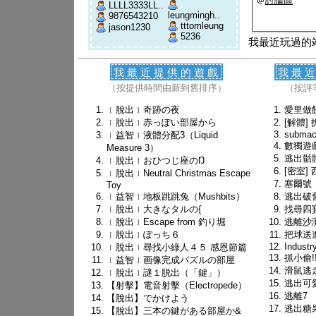
＠
討論區
LLLL3333LL..
leungmingh..
9876543210
tttomleung
jason1230
5236
我最近玩過的
我最近提供的遊戲
我最
（按提供時間由新到舊排序）
（按評
﹝脫出﹞奇跡の夜
愛里做
﹝脫出﹞赤っぽい部屋から
[解體]
submac
﹝益智﹞液體分配3（Liquid
數獨遊
Measure 3）
逃出骷
﹝脫出﹞おひつじ座のŊ
[密室]
﹝脫出﹞Neutral Christmas Escape
塞爾號
Toy
﹝益智﹞地板跳跳兔（Mushbits）
逃出破
﹝脫出﹞大きなタルの{
找尋四
﹝脫出﹞Escape from 釣り堀
逃離沙
﹝脫出﹞ぽっち６
把球送
Industr
﹝脫出﹞尋找小綠人４５ 感恩節篇
抓小偷!!
﹝益智﹞画像完成パズルの部屋
滑鼠逃走
﹝脫出﹞謎１脱出（「鍵」）
逃出可
【射擊】電音射擊（Electropede）
逃離7
【脫出】でかけよう
逃出糖
【脫出】三本の鍵がある部屋か&