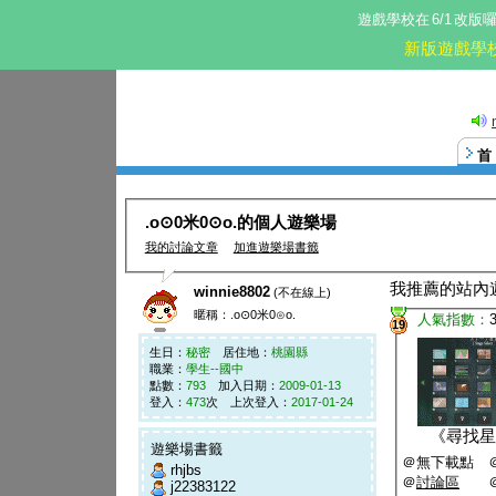
遊戲學校在
6/1
改版
新版遊戲學
.o⊙0米0⊙o.的個人遊樂場
我的討論文章
加進遊樂場書籤
我推薦的站內
winnie8802
(不在線上)
暱稱：.o⊙0米0⊙o.
人氣指數：
19
生日：
秘密
居住地：
桃園縣
職業：
學生--國中
點數：
793
加入日期：
2009-01-13
登入：
473
次 上次登入：
2017-01-24
《
尋找星
遊樂場書籤
＠無下載點 
rhjbs
＠
討論區
j22383122