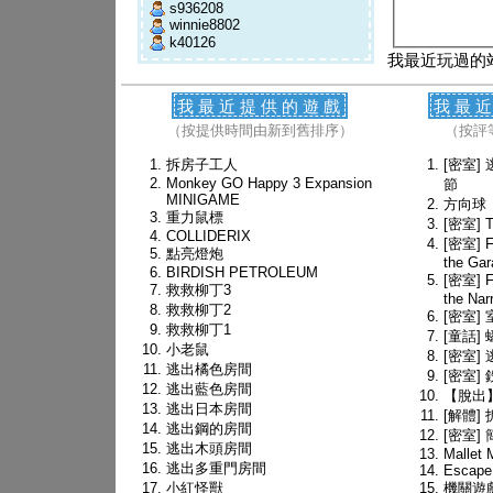
s936208
winnie8802
k40126
我最近玩過的
我最近提供的遊戲
我最
（按提供時間由新到舊排序）
（按評
拆房子工人
[密室]
Monkey GO Happy 3 Expansion
節
MINIGAME
方向球
重力鼠標
[密室] T
COLLIDERIX
[密室] Fi
點亮燈炮
the Gar
BIRDISH PETROLEUM
[密室] Fi
救救柳丁3
the Na
救救柳丁2
[密室]
救救柳丁1
[童話]
小老鼠
[密室]
逃出橘色房間
[密室]
逃出藍色房間
【脫出
逃出日本房間
[解體]
逃出鋼的房間
[密室]
逃出木頭房間
Mallet 
逃出多重門房間
Escape 
小紅怪獸
機關遊