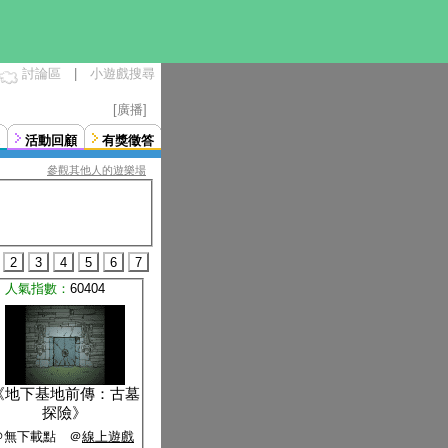
討論區
|
小遊戲搜尋
[廣播]
活動回顧
有獎徵答
參觀其他人的遊樂場
2
3
4
5
6
7
人氣指數：
60404
《
地下基地前傳：古墓
探險
》
＠無下載點 ＠
線上遊戲