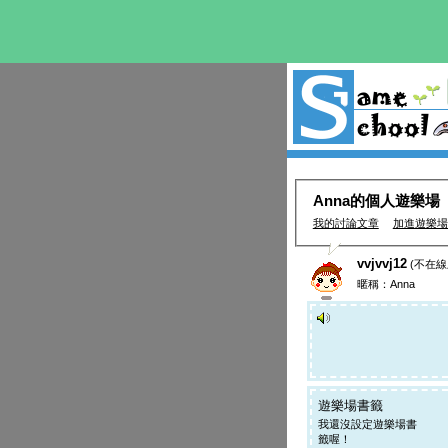
Anna的個人遊樂場
我的討論文章
加進遊樂場
vvjvvj12
(不在線
暱稱：Anna
遊樂場書籤
我還沒設定遊樂場書
籤喔！