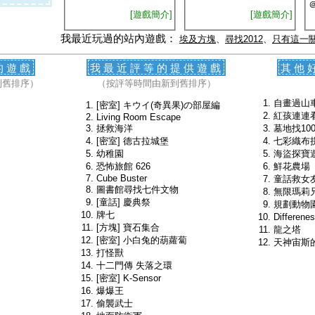
[遊戲簡介]
[遊戲簡介]
我最近玩過的站內遊戲：
埃及方塊
、
尋找2012
、
只有這一關
的遊戲
我最近評等的提供遊戲
其他
到舊排序）
（按評等時間由新到舊排序）
自畫過山
[密室] キウイ(奇異果)の部屋編
紅孩連連
Living Room Escape
拯救海洋
墓地找10
[密室] 德古拉城堡
七彩織布
幼稚園
海盜探寶
恐怖旅館 626
鮮花農場
Cube Buster
童話救女
圖書館尋找七件文物
無限瑪莉
[童話] 慶典祭
規劃動物
牌七
Differe
[方塊] 寶石集合
龍之塔
[密室] 小白兔的葫蘿蔔
天神宙斯
打怪獸
十二門傳 失落之環
[密室] K-Sensor
爆爆王
偷襲武士