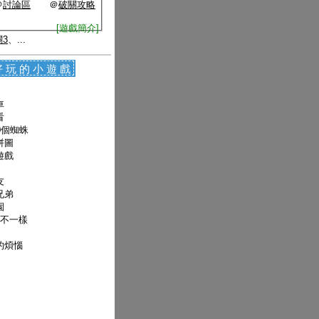
＠
討論區
＠
破關攻略
[遊戲簡介]
3
、...
好玩的小遊戲
車
看
0個蜘蛛
拼圖
遊戲
友
兄弟
園
nes不一樣
的煩惱