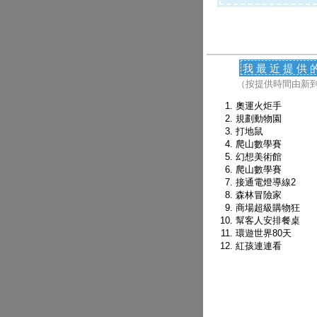
我最近提供
（按提供時間由新
奧運火炬手
規劃動物園
打地鼠
爬山數學賽
幻想美術館
爬山數學賽
接通電燈導線2
森林冒險家
商場超級購物狂
幫客人安排餐桌
環遊世界80天
紅孩連連看