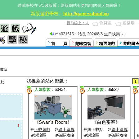
遊戲學校在
6/1
改版囉！新版網站有更精緻的個人頁面喔！
新版遊戲學校：
http://gameschool.cc
會員區
遊樂場
目前線上：人
ms021516
：站長 2024/8/8 生日快樂～！
首 頁
趣味益智
精選遊戲
遊戲周邊
書籤
我推薦的站內遊戲：
1
上)
人氣指數：
60434
人氣指數：
85529
1
2
3
《
Swan's Room
》
《
白色密室
》
1
＠
下載遊戲
＠
線上遊戲
＠無下載點 ＠
線上遊戲
＠
討論區
＠
破關攻略
＠
討論區
＠
破關攻略