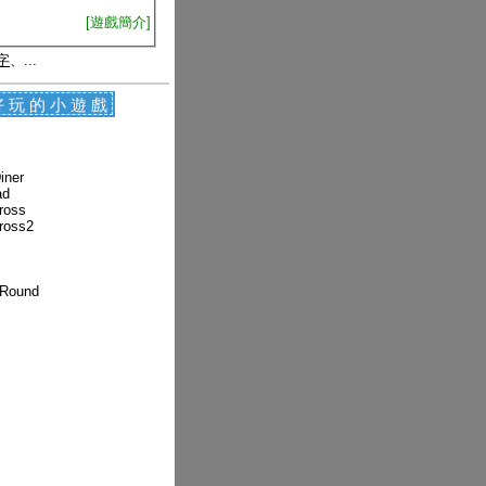
[遊戲簡介]
字
、...
好玩的小遊戲
iner
ad
ross
ross2
 Round