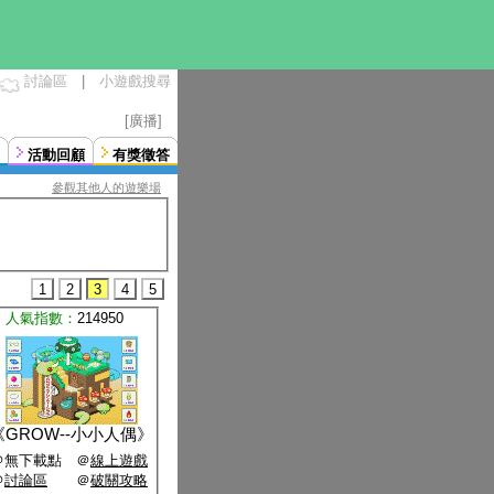
討論區
|
小遊戲搜尋
[廣播]
活動回顧
有獎徵答
參觀其他人的遊樂場
1
2
3
4
5
人氣指數：
214950
《
GROW--小小人偶
》
＠無下載點 ＠
線上遊戲
＠
討論區
＠
破關攻略