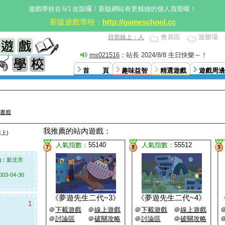
遊戲學校在
6/1
改版囉！新版網站有更精緻的個人頁面喔！
新版遊戲學校：
http://gameschool.cc
會員區
遊樂場
目前線上：人
sfhk7418529630
：接上篇廣播，日期是2024/8/8
首 頁
趣味益智
精選遊戲
遊戲周邊
書籤
我推薦的站內遊戲：
上)
人氣指數：
55140
人氣指數：
55512
7
8
9
：
新北市
003-04-30
《
夢遊先生二代~3
》
《
夢遊先生二代~4
》
1
＠
下載遊戲
＠
線上遊戲
＠
下載遊戲
＠
線上遊戲
＠
討論區
＠
破關攻略
＠
討論區
＠
破關攻略