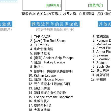
[遊戲簡介]
[遊戲簡介]
我最近玩過的站內遊戲：
埃及方塊
、
白堊深淵3
、
瘋狂消數
的遊戲
我最近評等的提供遊戲
其他
到舊排序）
（按評等時間由新到舊排序）
數獨樂園
THE CAGE
Penguin D
[其他] The Red Shoes
MotherLo
TLFMER3
Armor Pic
逃出骷髅山洞
Armor Pic
聽歌猜歌名
Skywire
[密室] Ancient Ship Escape
Skywire2
[密室] Turkey Escape
Sudoku
Sushi Go
堆積木
逃出狗屋
割割割，要破關就要割割割
經營派對
Kidnap Escape
[密室] Illogical Room
拼圖網
死亡筆記本: L最後的23日
超級大拼圖
福爾摩斯之身份的對換
Escape from the Basement
逃離學校2
空降奇兵TD
大家來找碴