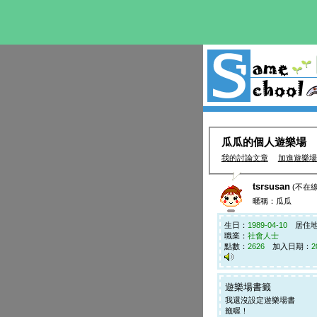
瓜瓜的個人遊樂場
我的討論文章
加進遊樂場
tsrsusan
(不在線
暱稱：瓜瓜
生日：
1989-04-10
居住地
職業：
社會人士
點數：
2626
加入日期：
2
遊樂場書籤
我還沒設定遊樂場書
籤喔！