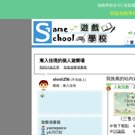
遊戲學校在
6/1
改版
新版遊戲學
這。
漸入佳境的個人遊樂場
我的討論文章
加進遊樂場書籤
我推薦的站內
shinli256
(不在線上)
暱稱：漸入佳境
人氣指數：
25
《
三隻
遊樂場書籤
＠無下載點 
yaonepiece
＠
討論區
yih70730