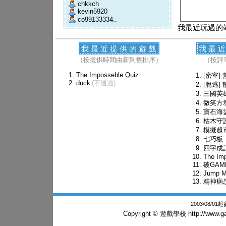
chkkch
kevin5920
co99133334..
我最近玩過的
我最近提供的遊戲
我最
（按提供時間由新到舊排序）
（按評
The Imposseble Quiz
[密室]
duck
(不通過)
[脫逃]
三國英
微笑方
寶石海
枯木守
模擬超
七巧板
四字成
The Im
破GAME
Jump M
精神病
2003/08/0
Copyright © 遊戲學校
http://www.g