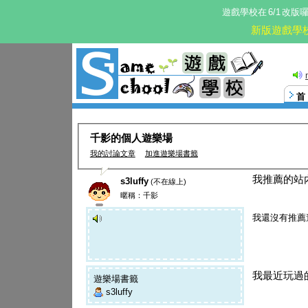
遊戲學校在
6/1
改版
新版遊戲學
這。
千影的個人遊樂場
我的討論文章
加進遊樂場書籤
我推薦的站
s3luffy
(不在線上)
暱稱：千影
我還沒有推薦
我最近玩過
遊樂場書籤
s3luffy