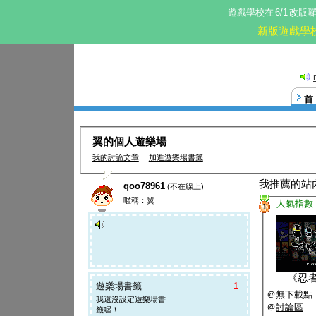
遊戲學校在
6/1
改版
新版遊戲學
這。
翼的個人遊樂場
我的討論文章
加進遊樂場書籤
我推薦的站
qoo78961
(不在線上)
暱稱：翼
人氣指數
1
《
忍
遊樂場書籤
1
＠無下載點
我還沒設定遊樂場書
＠
討論區
籤喔！