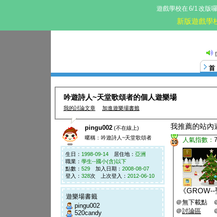
遊戲學校在
6/1
改版
新版遊戲學
吟遊詩人~天堂歌頌者的個人遊樂場
我的討論文章
加進遊樂場書籤
我推薦的站內
pingu002
(不在線上)
暱稱：吟遊詩人~天堂歌頌者
人氣指數：
10
生日：
1998-09-14
居住地：
亞洲
職業：
學生--國小(含)以下
點數：
529
加入日期：
2008-08-07
登入：
328
次 上次登入：
2012-06-10
hello
《
GROW-
遊樂場書籤
＠無下載點 
pingu002
＠
討論區
520candy