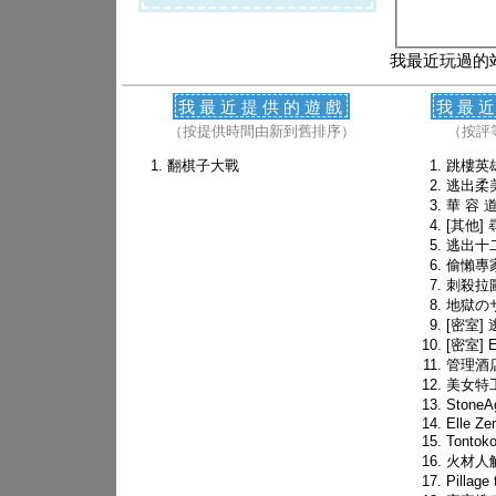
我最近玩過的
我最近提供的遊戲
我最
（按提供時間由新到舊排序）
（按評
翻棋子大戰
跳樓英
逃出柔
華 容 
[其他]
逃出十
偷懶專
刺殺拉圖斯
地獄の
[密室]
[密室] E
管理酒
美女特
Stone
Elle Zer
Tonto
火材人
Pillag