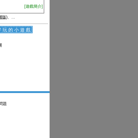
[遊戲簡介]
層版)
、...
好玩的小遊戲
關
問題