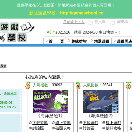
遊戲學校在
6/1
改版囉！新版網站有更精緻的個人頁面喔！
新版遊戲學校：
http://gameschool.cc
會員區
遊樂場
目前線上：人
ms021516
：站長 2024/8/8 生日快樂～！
首 頁
趣味益智
精選遊戲
遊戲周邊
書籤
我推薦的站內遊戲：
人氣指數：
33693
人氣指數：
26541
4
5
6
：
港澳地區
08-03-05
2009-09-25
《
海洋歷險1
》
《
海洋歷險2
》
＠
下載遊戲
＠
線上遊戲
＠
下載遊戲
＠
線上遊戲
＠
討論區
＠
破關攻略
＠
討論區
＠
破關攻略