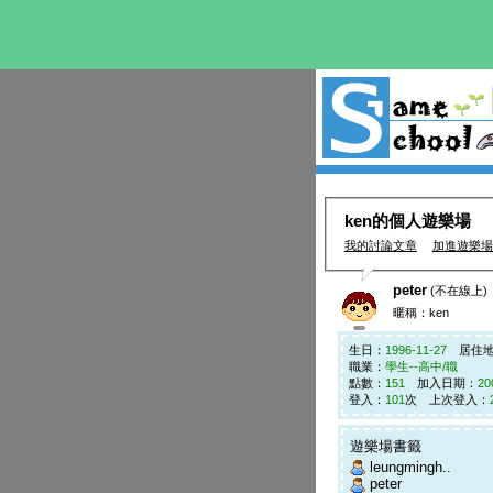
ken的個人遊樂場
我的討論文章
加進遊樂場
peter
(不在線上)
暱稱：ken
生日：
1996-11-27
居住地
職業：
學生--高中/職
點數：
151
加入日期：
20
登入：
101
次 上次登入：
遊樂場書籤
leungmingh..
peter