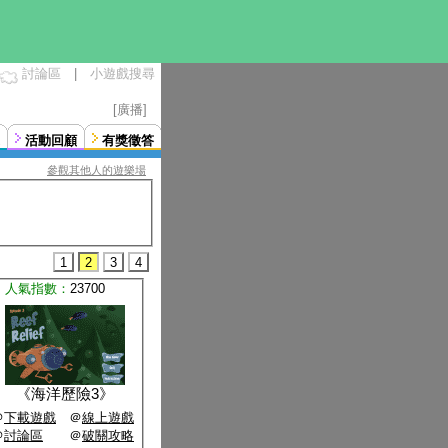
討論區
|
小遊戲搜尋
[廣播]
活動回顧
有獎徵答
參觀其他人的遊樂場
1
2
3
4
人氣指數：
23700
《
海洋歷險3
》
＠
下載遊戲
＠
線上遊戲
＠
討論區
＠
破關攻略