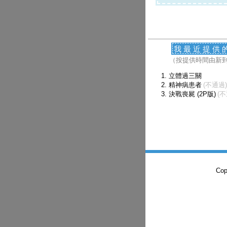
我最近提供
（按提供時間由新
立體過三關
精神病患者
(不通過)
決戰喪屍 (2P版)
(不
Co