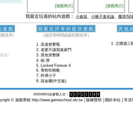
[遊戲簡介]
[遊戲簡介]
我最近玩過的站內遊戲：
小倉鼠
、
小猴子進化論
、
魔塔(50
的遊戲
我最近評等的提供遊戲
其他
到舊排序）
（按評等時間由新到舊排序）
立體過三
高達射擊戰
老婆不讓我進家門
通過)
黑色突擊隊
砲 彈
Locked Forever 4
青蛙吃蜻蜓
炸彈小子
採金礦(中文版)
5
1
7
2
1
1
4
9
2003/08/01起參觀人次：
pyright © 遊戲學校
http://www.gameschool.idv.tw
│
版權聲明
│
關於本站
│
常見