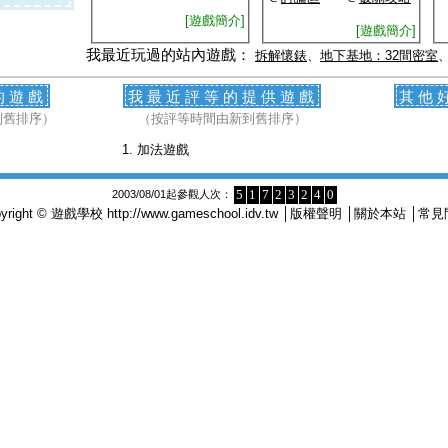
[遊戲簡介]
[遊戲簡介]
我最近玩過的站內遊戲：
拆解懷錶
、
地下基地：32間密室
的遊戲
我最近評等的提供遊戲
其他
到舊排序）
（按評等時間由新到舊排序）
加法遊戲
5
1
7
2
3
2
4
0
2003/08/01起參觀人次：
pyright © 遊戲學校
http://www.gameschool.idv.tw
│
版權聲明
│
關於本站
│
常見