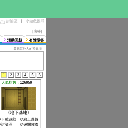
討論區
|
小遊戲搜尋
[廣播]
活動回顧
有獎徵答
參觀其他人的遊樂場
1
2
3
4
5
6
人氣指數：
126959
《
地下基地
》
＠
下載遊戲
＠
線上遊戲
＠
討論區
＠
破關攻略