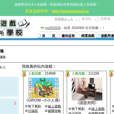
遊戲學校在
6/1
改版囉！新版網站有更精緻的個人頁面喔！
新版遊戲學校：
http://gameschool.cc
會員區
遊樂場
目前線上：人
sfhk7418529630
：接上篇廣播，日期是2024/8/8
首 頁
趣味益智
精選遊戲
遊戲周邊
樂場
書籤
我推薦的站內遊戲：
線上)
人氣指數：
214949
人氣指數：
111159
1
2
3
《
GROW--小小人偶
》
《
謎題房間
》
1
＠無下載點 ＠
線上遊戲
＠無下載點 ＠
線上遊戲
＠
討論區
＠
破關攻略
＠
討論區
＠
破關攻略