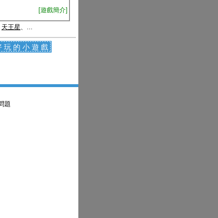
[遊戲簡介]
、
天王星
、...
好玩的小遊戲
問題