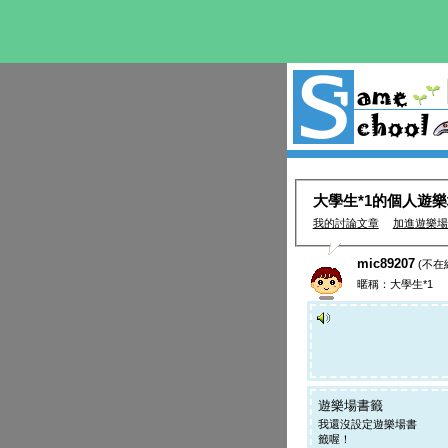
大學生*1的個人遊
我的討論文章
加進遊樂場
mic89207
(不在
暱稱：大學生*1
遊樂場書籤
我還沒設定遊樂場書
籤喔！