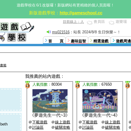
遊戲學校在
6/1
改版囉！新版網站有更精緻的個人頁面喔！
新版遊戲學校：
http://gameschool.cc
會員區
遊樂場
目前線上：人
ms021516
：站長 2024/8/8 生日快樂～！
首 頁
趣味益智
精選遊戲
遊戲周邊
書籤
我推薦的站內遊戲：
人氣指數：
80304
人氣指數：
67650
13
14
15
《
夢遊先生一代~3
》
《
夢遊先生一代~4
》
＠
下載遊戲
＠
線上遊戲
＠
下載遊戲
＠
線上遊戲
ibeth
＠
討論區
＠
破關攻略
＠
討論區
＠
破關攻略