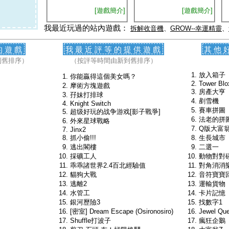
[遊戲簡介]
[遊戲簡介]
我最近玩過的站內遊戲：
拆解收音機
、
GROW--幸運精靈
、
的遊戲
我最近評等的提供遊戲
其他
到舊排序）
（按評等時間由新到舊排序）
放入箱子
你能贏得這個美女嗎？
Tower Blo
摩術方塊遊戲
房產大亨
孖妹打排球
剷雪機
Knight Switch
賽車拼圖
超级好玩的战争游戏[影子戰爭]
法老的拼
外來星球戰略
Q版大富
Jinx2
抓小偷!!!
生長城市
逃出閣樓
二選一
採礦工人
動物對對
乖乖諸世界2.4百北經驗值
對角消消
貓狗大戰
音符寶寶
逃離2
運輸貨物
水管工
卡片記憶
銀河歷險3
找數字1
[密室] Dream Escape (Osironosiro)
Jewel Q
Shuffle打波子
瘋狂企鵝