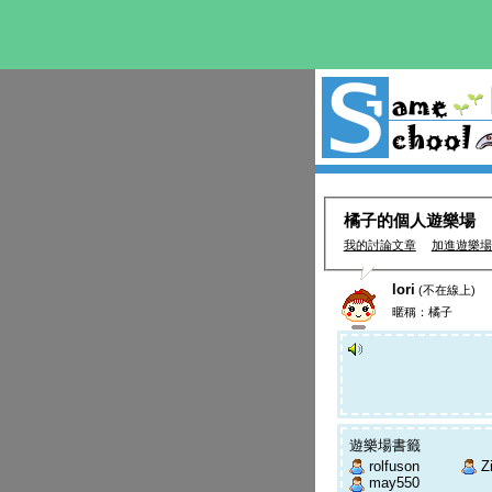
橘子的個人遊樂場
我的討論文章
加進遊樂場
lori
(不在線上)
暱稱：橘子
遊樂場書籤
rolfuson
Z
may550