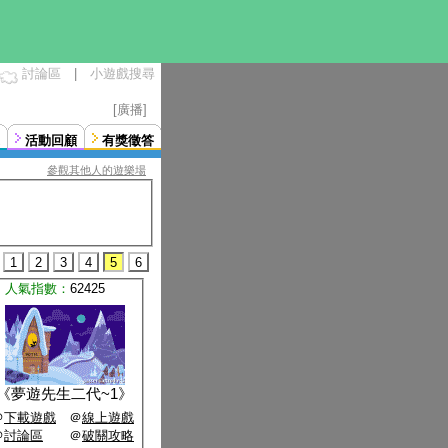
討論區
|
小遊戲搜尋
[廣播]
活動回顧
有獎徵答
參觀其他人的遊樂場
1
2
3
4
5
6
人氣指數：
62425
《
夢遊先生二代~1
》
＠
下載遊戲
＠
線上遊戲
＠
討論區
＠
破關攻略