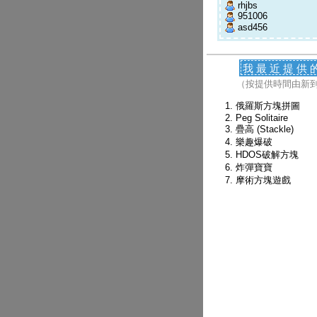
rhjbs
951006
asd456
我最近提供
（按提供時間由新
俄羅斯方塊拼圖
Peg Solitaire
疊高 (Stackle)
樂趣爆破
HDOS破解方塊
炸彈寶寶
摩術方塊遊戲