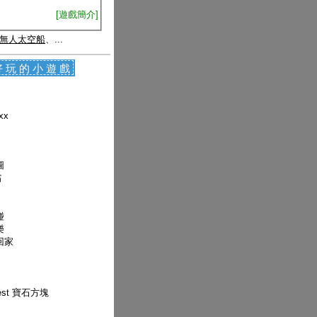
[遊戲簡介]
無人太空船
、...
好玩的小遊戲
xx
圖
翁
碰
樂
回家
uest 寶石方塊