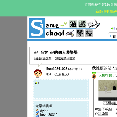
遊戲學校在
6/1
改版
新版遊戲學
@_台客_@的個人遊樂場
我的討論文章
加進遊樂場書籤
我推薦的站內
lfnet10841023
(不在線上)
暱稱：@_台客_@
人氣指數：
28
《
逃離無
遊樂場書籤
＠無下載點 
dylan
＠
討論區
kevin30312