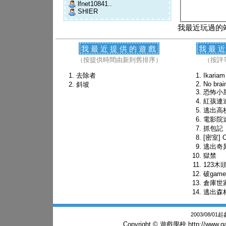
lfnet10841..
SHIER
我最近玩過的
我最近提供的遊戲
我最
（按提供時間由新到舊排序）
（按評
去除者
Ikari
No brai
斜坡
恐怖小
紅孩連
逃出高
電影院
抓包記
[密室] C
逃出奇
獄禁
123木
破game
倉庫世
逃出森
2003/08/0
Copyright © 遊戲學校
http://www.g