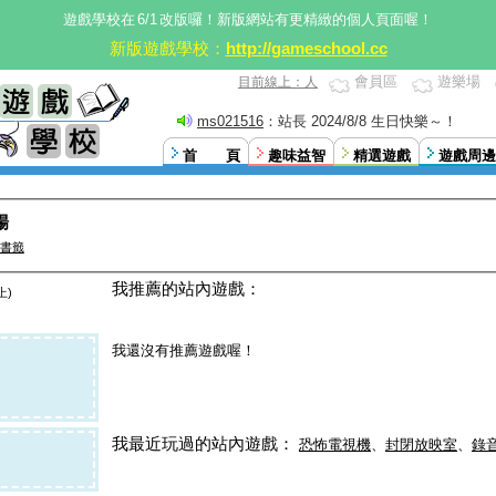
遊戲學校在
6/1
改版囉！新版網站有更精緻的個人頁面喔！
新版遊戲學校：
http://gameschool.cc
會員區
遊樂場
目前線上：人
ms021516
：站長 2024/8/8 生日快樂～！
首 頁
趣味益智
精選遊戲
遊戲周邊
場
書籤
我推薦的站內遊戲：
上)
我還沒有推薦遊戲喔！
我最近玩過的站內遊戲：
恐怖電視機
、
封閉放映室
、
錄