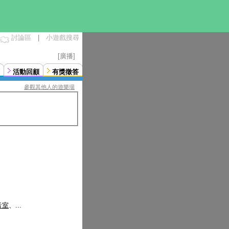
討論區
|
小遊戲搜尋
[廣播]
活動回顧
有獎徵答
參觀其他人的遊樂場
音室
、...