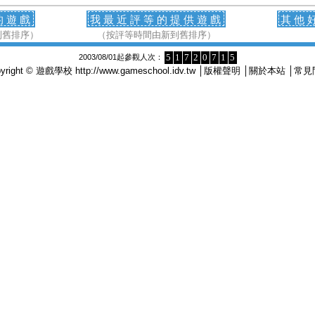
的遊戲
我最近評等的提供遊戲
其他
到舊排序）
（按評等時間由新到舊排序）
5
1
7
2
0
7
1
5
2003/08/01起參觀人次：
pyright © 遊戲學校
http://www.gameschool.idv.tw
│
版權聲明
│
關於本站
│
常見