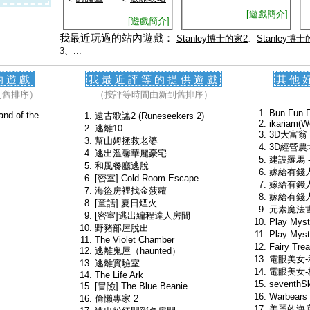
[遊戲簡介]
[遊戲簡介]
我最近玩過的站內遊戲：
Stanley博士的家2
、
Stanley博
3
、...
的遊戲
我最近評等的提供遊戲
其他
到舊排序）
（按評等時間由新到舊排序）
Bun Fun F
and of the
遠古歌謠2 (Runeseekers 2)
ikariam(
逃離10
3D大富翁
幫山姆拯救老婆
3D經營農
逃出溫馨華麗豪宅
建設羅馬 
和風餐廳逃脫
嫁給有錢
[密室] Cold Room Escape
嫁給有錢人
海盜房裡找金菠蘿
嫁給有錢人II
[童話] 夏日煙火
元素魔法
[密室]逃出編程達人房間
Play Mys
野豬部屋脫出
Play Myst
The Violet Chamber
Fairy T
逃離鬼屋（haunted）
電眼美女
逃離實驗室
電眼美女
The Life Ark
seventh
[冒險] The Blue Beanie
Warbears 
偷懶專家 2
美麗的海底生