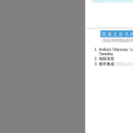
我最近提供
（按提供時間由新
Anika's Odyssey: L
Taniwha
地獄澡堂
都市養成
(複審結束)