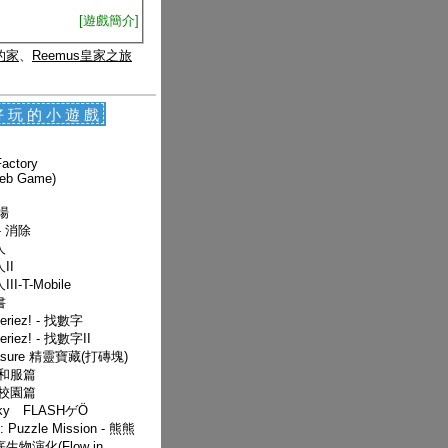
[遊戲簡介]
士的家
、
Reemus皇家之旅
好玩的小遊戲
actory
Web Game)
場
- 消除
人
II
I-T-Mobile
書
teriez! - 找數字
eriez! - 找數字II
reasure 精靈寶藏(打磚塊)
-和服篇
-校園篇
Sky FLASHゲӦ
: Puzzle Mission - 熊熊
物演化(Flow in