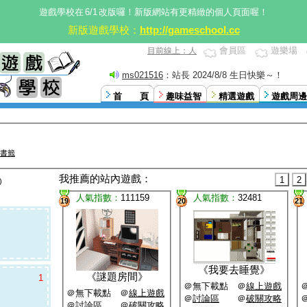
遊戲學校在
6/1
改版囉！新版網站有更精緻的個人頁面喔！
新版遊戲學校：
http://gameschool.cc
會員區
遊樂場
目前線上：人
ms021516
：站長 2024/8/8 生日快樂～！
首 頁
趣味益智
精選遊戲
遊戲周邊
書籤
我推薦的站內遊戲：
1
2
)
人氣指數：
111159
人氣指數：
32481
19
20
21
《
我要去睡覺
》
《
謎題房間
》
1
＠無下載點 ＠
線上遊戲
＠無下載點 ＠
線上遊戲
＠
討論區
＠
破關攻略
＠
討論區
＠
破關攻略