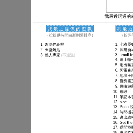
我最近玩過的
我最近提供的遊戲
我最
（按提供時間由新到舊排序）
（按評
趣味伸縮桿
七彩霓
天堂鑰匙
興建新
small fr
整人專家
(不通過)
追上帽
逃出幽
阿雷克
地底王
變身國
侵略遊
網球
筆記本
bloc
Poco 
時間機
逃出綠
Get the
瞬間移
逃出森