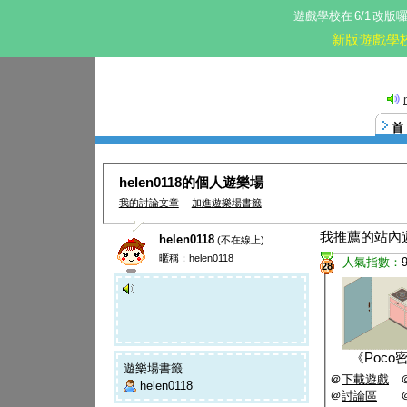
遊戲學校在
6/1
改版
新版遊戲學
這。
helen0118的個人遊樂場
我的討論文章
加進遊樂場書籤
我推薦的站內
helen0118
(不在線上)
暱稱：helen0118
人氣指數：
28
《
Poco
遊樂場書籤
＠
下載遊戲
helen0118
＠
討論區