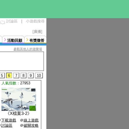
討論區
|
小遊戲搜尋
[廣播]
活動回顧
有獎徵答
參觀其他人的遊樂場
5
6
7
8
9
10
人氣指數：
27953
《
X檔案3-2
》
＠
下載遊戲
＠
線上遊戲
＠
討論區
＠
破關攻略