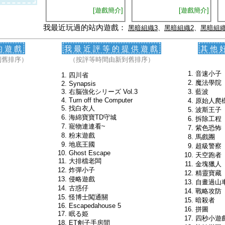
[遊戲簡介]
[遊戲簡介]
我最近玩過的站內遊戲：
黑暗組織3
、
黑暗組織2
、
黑暗組織
的遊戲
我最近評等的提供遊戲
其他
到舊排序）
（按評等時間由新到舊排序）
音速小子
四川省
魔法學院
Synapsis
右脳強化シリーズ Vol.3
藍波
Turn off the Computer
原始人爬
找白衣人
波斯王子
海綿寶寶TD守城
拆除工程
寵物連連看~
紫色恐怖
粉末遊戲
馬戲團
地底王國
超級警察
Ghost Escape
天空跑者
大排檔老闆
金塊獵人
炸彈小子
精靈寶藏
侵略遊戲
自畫過山
古惑仔
戰略攻防
怪博士闖通關
暗殺者
Escapedahouse 5
拼圖
眠る姫
四秒小遊
ET劊子手房間