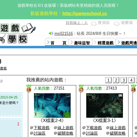
遊戲學校在
6/1
改版囉！新版網站有更精緻的個人頁面喔！
新版遊戲學校：
http://gameschool.cc
會員區
遊樂場
目前線上：人
sfhk7418529630
：接上篇廣播，日期是2024/8/8
首 頁
趣味益智
精選遊戲
遊戲周邊
場
書籤
我推薦的站內遊戲：
1
2
3
4
)
人氣指數：
27151
人氣指數：
27413
16
17
18
：
2013-04-25
來是什麼嗎？
《
X檔案2-4
》
《
X檔案3-1
》
1
＠
下載遊戲
＠
線上遊戲
＠
下載遊戲
＠
線上遊戲
＠
討論區
＠
破關攻略
＠
討論區
＠
破關攻略