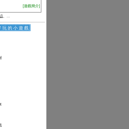
[遊戲簡介]
1
、...
好玩的小遊戲
樹
車
戲