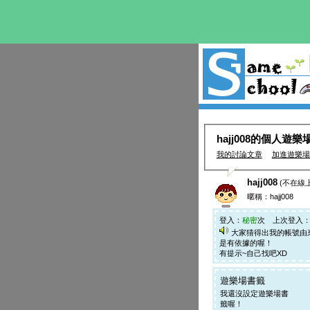
hajj008的個人遊樂
我的討論文章
加進遊樂場
hajj008
(不在線上
暱稱：hajj008
登入：
秘密
次 上次登入
大家猜得出我的帳號由
是有依據的喔！
有提示~自己找吧XD
遊樂場書籤
我還沒設定遊樂場書
籤喔！