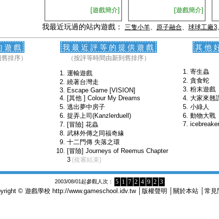
[遊戲簡介]
[遊戲簡介]
我最近玩過的站內遊戲：
三隻小羊
、
原子融合
、
球球工廠3
的遊戲
我最近評等的提供遊戲
其他
到舊排序）
（按評等時間由新到舊排序）
寄生蟲
運輸遊戲
貪食蛇
繞著台灣走
粉末遊戲
Escape Game [VISION]
[其他 ] Colour My Dreams
大家來翹
逃出夢中房子
小綠人
捉弄上司(Kanzlerduell)
動物大戰
icebreake
[冒險] 花蟲
武林外傳之同福奇緣
十二門傳 失落之環
[冒險] Journeys of Reemus Chapter
3
(複審結束)
5
1
7
2
4
9
2
3
2003/08/01起參觀人次：
pyright © 遊戲學校
http://www.gameschool.idv.tw
│
版權聲明
│
關於本站
│
常見