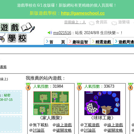
遊戲學校在
6/1
改版囉！新版網站有更精緻的個人頁面喔！
新版遊戲學校：
http://gameschool.cc
會員區
遊樂場
目前線上：人
ms021516
：站長 2024/8/8 生日快樂～！
首 頁
趣味益智
精選遊戲
遊戲周邊
書籤
我推薦的站內遊戲：
線上)
人氣指數：
31984
人氣指數：
33673
4
5
6
：
秘密
08-07-15
《
家人團聚
》
《
球球工廠
》
＠無下載點 ＠
線上遊戲
＠
下載遊戲
＠
線上遊戲
＠
討論區
＠
破關攻略
＠
討論區
＠
破關攻略