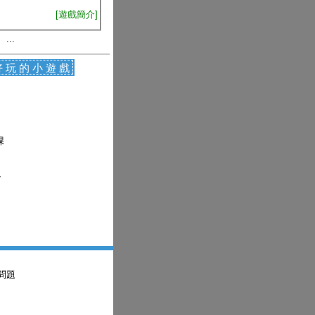
[遊戲簡介]
、...
好玩的小遊戲
課
r
問題