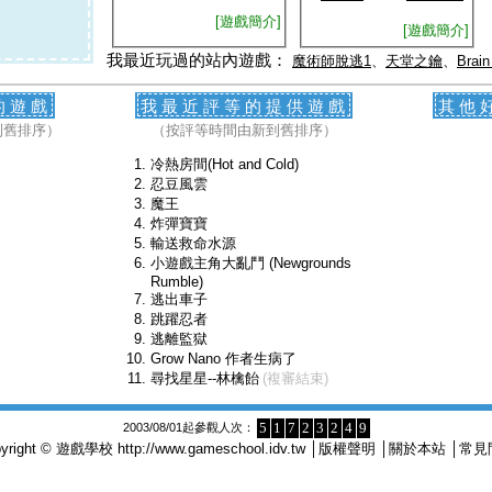
[遊戲簡介]
[遊戲簡介]
我最近玩過的站內遊戲：
魔術師脫逃1
、
天堂之鑰
、
Brain
的遊戲
我最近評等的提供遊戲
其他
到舊排序）
（按評等時間由新到舊排序）
冷熱房間(Hot and Cold)
忍豆風雲
魔王
炸彈寶寶
輸送救命水源
小遊戲主角大亂鬥 (Newgrounds
Rumble)
逃出車子
跳躍忍者
逃離監獄
Grow Nano 作者生病了
尋找星星--林檎飴
(複審結束)
5
1
7
2
3
2
4
9
2003/08/01起參觀人次：
pyright © 遊戲學校
http://www.gameschool.idv.tw
│
版權聲明
│
關於本站
│
常見