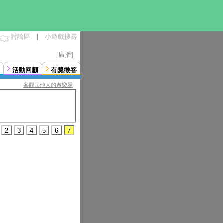
討論區
|
小遊戲搜尋
[廣播]
活動回顧
有獎徵答
參觀其他人的遊樂場
2
3
4
5
6
7