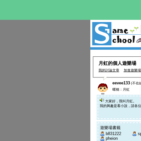
月虹的個人遊樂場
我的討論文章
加進遊樂場
eevee133
(不在
暱稱：月虹
大家好，我叫月虹。
我的興趣是看小說，請各位
遊樂場書籤
b831222
s
pheion