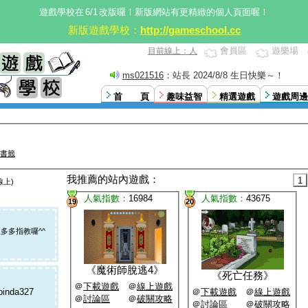
遊戲學校在
6/1
改版囉！新版網站有更精緻的個人頁面喔！
新版遊戲學校：
http://gameschool.cc
會員區
遊樂場
目前線上：人
ms021516
：站長 2024/8/8 生日快樂～！
首 頁
趣味益智
精選遊戲
遊戲周邊
書籤
我推薦的站內遊戲：
1
線上)
人氣指數：
16984
人氣指數：
43675
19
20
多多指教囉^^
《
魔術師脫逃4
》
《
死亡任務
》
＠
下載遊戲
＠
線上遊戲
pinda327
＠
下載遊戲
＠
線上遊戲
＠
討論區
＠
破關攻略
＠
討論區
＠
破關攻略