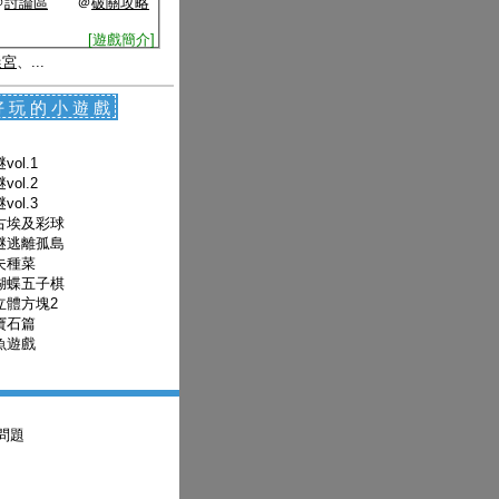
＠
討論區
＠
破關攻略
[遊戲簡介]
迷宮
、...
好玩的小遊戲
ol.1
ol.2
ol.3
古埃及彩球
謎逃離孤島
夫種菜
蝴蝶五子棋
立體方塊2
寶石篇
魚遊戲
問題