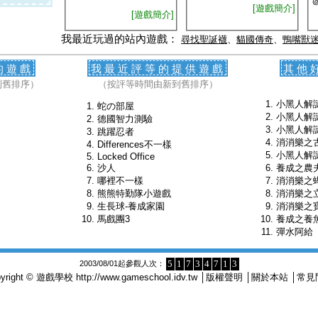
[遊戲簡介]
[遊戲簡介]
我最近玩過的站內遊戲：
尋找聖誕襪
、
貓國傳奇
、
鴨嘴獸
的遊戲
我最近評等的提供遊戲
其他
到舊排序）
（按評等時間由新到舊排序）
小黑人解謎v
蛇の部屋
小黑人解謎v
德國智力測驗
小黑人解謎v
跳躍忍者
消消樂之
Differences不一樣
小黑人解
Locked Office
沙人
養成之農
哪裡不一樣
消消樂之
熊熊特勤隊小遊戲
消消樂之
生長球-養成家園
消消樂之
馬戲團3
養成之養
彈水阿給
5
1
7
3
4
7
1
3
2003/08/01起參觀人次：
pyright © 遊戲學校
http://www.gameschool.idv.tw
│
版權聲明
│
關於本站
│
常見