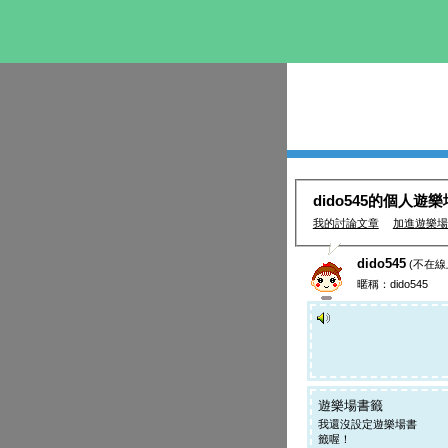
dido545的個人遊樂
我的討論文章
加進遊樂場
dido545
(不在線
暱稱：dido545
遊樂場書籤
我還沒設定遊樂場書
籤喔！