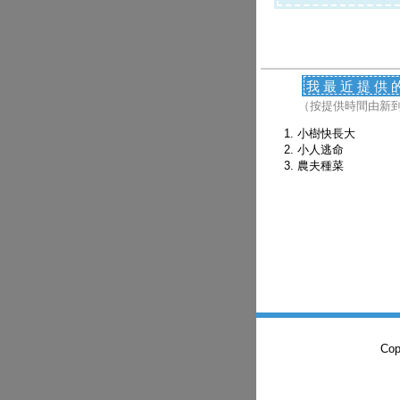
我最近提供
（按提供時間由新
小樹快長大
小人逃命
農夫種菜
Co