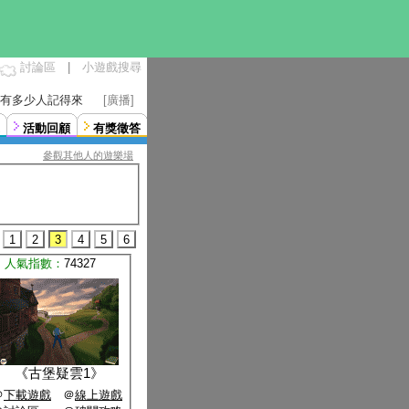
討論區
|
小遊戲搜尋
曉得有多少人記得來
[廣播]
活動回顧
有獎徵答
參觀其他人的遊樂場
1
2
3
4
5
6
人氣指數：
74327
《
古堡疑雲1
》
＠
下載遊戲
＠
線上遊戲