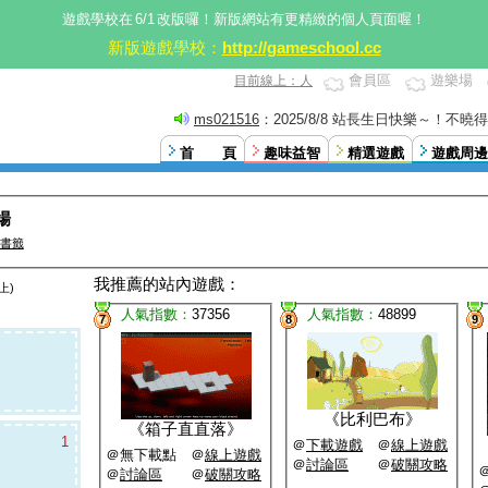
遊戲學校在
6/1
改版囉！新版網站有更精緻的個人頁面喔！
新版遊戲學校：
http://gameschool.cc
會員區
遊樂場
目前線上：人
ms021516
：2025/8/8 站長生日快樂～！不
這。XD
首 頁
趣味益智
精選遊戲
遊戲周邊
場
書籤
我推薦的站內遊戲：
上)
人氣指數：
37356
人氣指數：
48899
7
8
9
《
比利巴布
》
《
箱子直直落
》
1
＠
下載遊戲
＠
線上遊戲
＠無下載點 ＠
線上遊戲
＠
討論區
＠
破關攻略
＠
討論區
＠
破關攻略