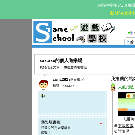
遊戲學校在
6/1
改版
新版遊戲學
這。
xxx.xxx的個人遊樂場
我的討論文章
加進遊樂場書籤
我推薦的站
con1282
(不在線上)
暱稱：xxx.xxx
人氣指數
13
《
渡河
遊樂場書籤
1
＠
下載遊戲
我還沒設定遊樂場書
＠
討論區
籤喔！