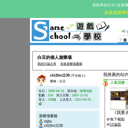
遊戲學校在
6/1
改版
新版遊戲學
這。
白豆的個人遊樂場
我的討論文章
加進遊樂場書籤
我推薦的站
chi2tm1130
(不在線上)
暱稱：白豆
人氣指數
1
生日：
1996-06-23
居住地：
港澳地區
點數：
516
加入日期：
2007-12-01
登入：
198
次 上次登入：
2013-06-01
《
我要
遊樂場書籤
＠無下載點
rhjbs
＠
討論區
chi2tm1130