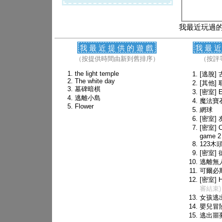
我最近玩過
我最近提供的遊戲
我最
（按提供時間由新到舊排序）
（按評
the light temple
[逃脫]
The white day
[其他]
墓碑暗棋
[密室] 
逃離小島
魔法寶
Flower
網球
[密室]
[密室] C
game 2
123木
[密室]
逃離無人
可爾必
[密室] H
審結束)
女孩逃
嬰兒冒
逃出噩