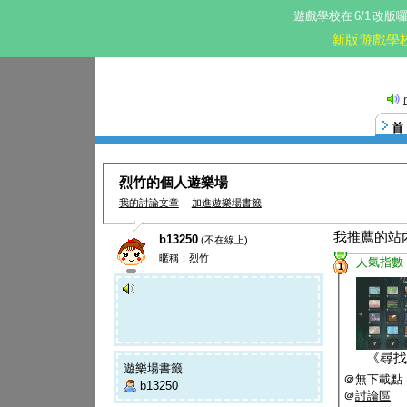
遊戲學校在
6/1
改版
新版遊戲學
烈竹的個人遊樂場
我的討論文章
加進遊樂場書籤
我推薦的站
b13250
(不在線上)
暱稱：烈竹
人氣指數
1
《
尋找
遊樂場書籤
＠無下載點
b13250
＠
討論區