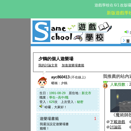
遊戲學校在
6/1
改版
新版遊戲學
sfh
夕鶴的個人遊樂場
我的討論文章
加進遊樂場書籤
我推薦的站內
ayc860413
(不在線上)
暱稱：夕鶴
人氣指數：
13
生日：
1991-08-29
居住地：
新北市
職業：
學生--高中/職
登入：
629
次 上次登入：
秘密
哈囉，大家好！
歡迎參觀我的遊樂場^^
《
魔術師
遊樂場書籤
1
＠
下載遊戲
我還沒設定遊樂場書
＠
討論區
籤喔！