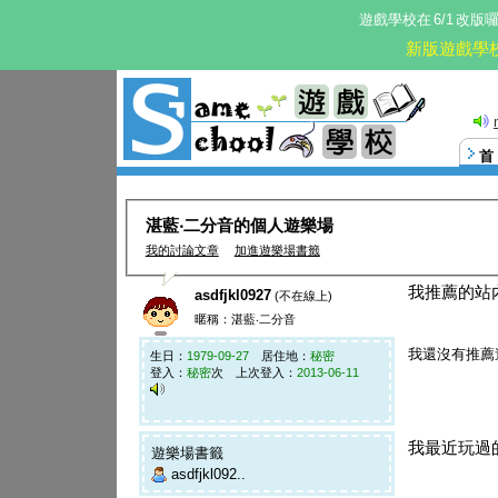
遊戲學校在
6/1
改版
新版遊戲學
湛藍‧二分音的個人遊樂場
我的討論文章
加進遊樂場書籤
我推薦的站
asdfjkl0927
(不在線上)
暱稱：湛藍‧二分音
我還沒有推薦
生日：
1979-09-27
居住地：
秘密
登入：
秘密
次 上次登入：
2013-06-11
我最近玩過
遊樂場書籤
asdfjkl092..