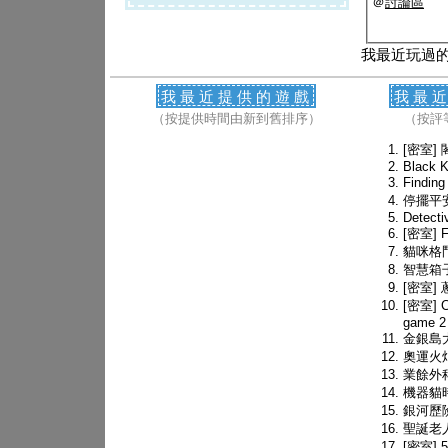
＠
討論區
我最近玩過
我最近提供的遊戲
我最
（按提供時間由新到舊排序）
（按評
[密室]
Black K
Findi
停擺平
Detect
[密室] F
貓咪格
智慧箱
[密室]
[密室] C
game 2
金銀島
奧運火
業餘外
機器貓
銀河歷險
聖誕老
[密室] 5