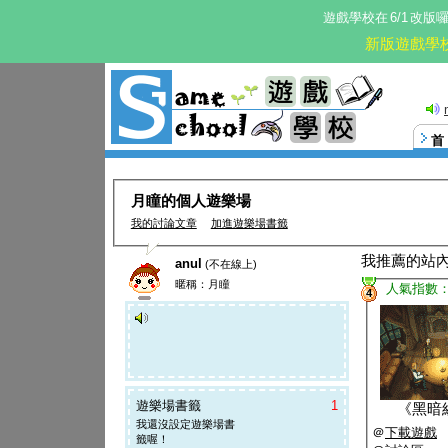
遊戲學校在
6/1
改版
新版遊戲學
月瞳的個人遊樂場
我的討論文章
加進遊樂場書籤
我推薦的站
anul
(不在線上)
暱稱：月瞳
人氣指數
4
遊樂場書籤
1
《
黑暗
我還沒設定遊樂場書
＠
下載遊戲
籤喔！