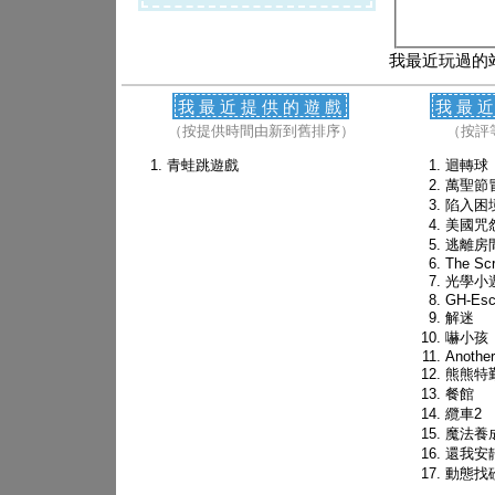
我最近玩過的
我最近提供的遊戲
我最
（按提供時間由新到舊排序）
（按評
青蛙跳遊戲
迴轉球
萬聖節
陷入困境 
美國咒
逃離房
The Sc
光學小
GH-Esc
解迷
嚇小孩
Anothe
熊熊特
餐館
纜車2
魔法養
還我安
動態找