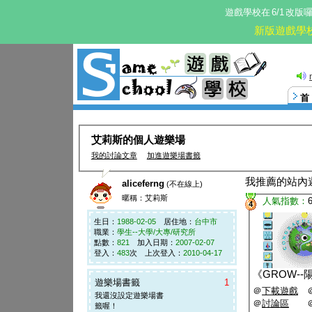
遊戲學校在
6/1
改版
新版遊戲學
艾莉斯的個人遊樂場
我的討論文章
加進遊樂場書籤
我推薦的站內
aliceferng
(不在線上)
暱稱：艾莉斯
人氣指數：
4
生日：
1988-02-05
居住地：
台中市
職業：
學生--大學/大專/研究所
點數：
821
加入日期：
2007-02-07
登入：
483
次 上次登入：
2010-04-17
《
GROW-
遊樂場書籤
1
＠
下載遊戲
我還沒設定遊樂場書
＠
討論區
籤喔！