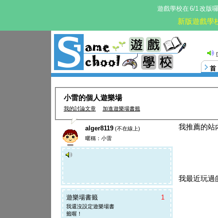
遊戲學校在
6/1
改版
新版遊戲學
小雷的個人遊樂場
我的討論文章
加進遊樂場書籤
我推薦的站
alger8119
(不在線上)
暱稱：小雷
我最近玩過
遊樂場書籤
1
我還沒設定遊樂場書
籤喔！