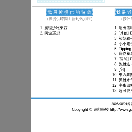
我最近提供的遊戲
我最
（按提供時間由新到舊排序）
（按評
魔理沙吃東西
逃出酒
阿波羅13
[其他] E
智慧箱
小小電
Tipping
寵物養
[冒險] G
跑跳逃 (
[宅]
東方舞
彈跳水
半夜回
超可愛
2003/08/0
Copyright © 遊戲學校
http://www.g