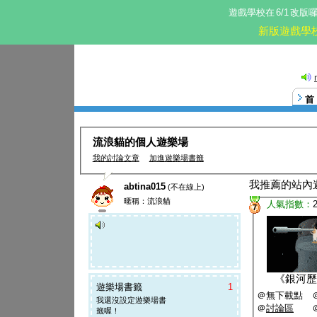
遊戲學校在
6/1
改版
新版遊戲學
這。
流浪貓的個人遊樂場
我的討論文章
加進遊樂場書籤
我推薦的站內
abtina015
(不在線上)
暱稱：流浪貓
人氣指數：
7
《
銀河歷
遊樂場書籤
1
＠無下載點 
我還沒設定遊樂場書
＠
討論區
籤喔！