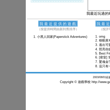
我最近玩過的
我最近提供的遊戲
我最
（按提供時間由新到舊排序）
（按評
omg
小黑人回家(Paperstick Adventures)
移動黃
逃出可
照亮你
Best Fr
[密室]
驚魂金
這只有
2003/08/0
Copyright © 遊戲學校
http://www.g