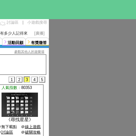
討論區
|
小遊戲搜尋
曉得有多少人記得來
[廣播]
活動回顧
有獎徵答
參觀其他人的遊樂場
1
2
3
4
5
人氣指數：
80353
《
尋找星星
》
＠無下載點 ＠
線上遊戲
＠
討論區
＠
破關攻略