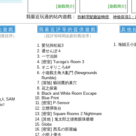
[遊戲簡介]
[遊戲簡介]
我最近玩過的站內遊戲：
拆解理髮廳旋轉燈
、
神偷探員1：
的遊戲
我最近評等的提供遊戲
其他
到舊排序）
（按評等時間由新到舊排序）
海賊王小
嬰兒與松鼠3
通せんぼ４
一寸法師
[密室] Tucoga’s Room 3
オニギリころ&#
小遊戲主角大亂鬥 (Newgrounds
Rumble)
[冒險] 貓頭鷹的巢穴
花之探索
Black and White Room Escape
Blue Print
始人 SAM
[密室] P-Sensor
c!
立體彈珠台
[密室] Square Rooms 2 Nightmare
[其他 ] 鬼太郎之拯救眼珠爺爺
Globs
[密室] 西瓜の部屋編
小明上學去