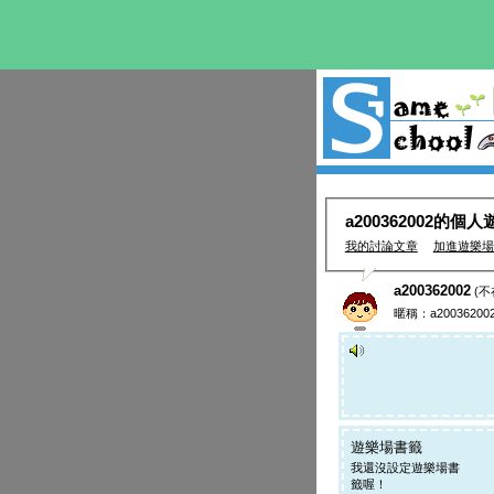
a200362002的個
我的討論文章
加進遊樂場
a200362002
(不
暱稱：a20036200
遊樂場書籤
我還沒設定遊樂場書
籤喔！