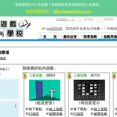
遊戲學校在
6/1
改版囉！新版網站有更精緻的個人頁面喔！
新版遊戲學校：
http://gameschool.cc
會員區
遊樂場
目前線上：人
ms021516
：2025/8/8 站長生日快樂～！不
這。XD
首 頁
趣味益智
精選遊戲
遊戲周邊
人遊樂場
書籤
我推薦的站內遊戲：
在線上)
2
人氣指數：
28654
人氣指數：
40710
7
8
9
《
租賃密室
》
《
尋找星星3
》
1
＠無下載點 ＠
線上遊戲
＠無下載點 ＠
線上遊戲
＠
討論區
＠
破關攻略
＠
討論區
＠
破關攻略