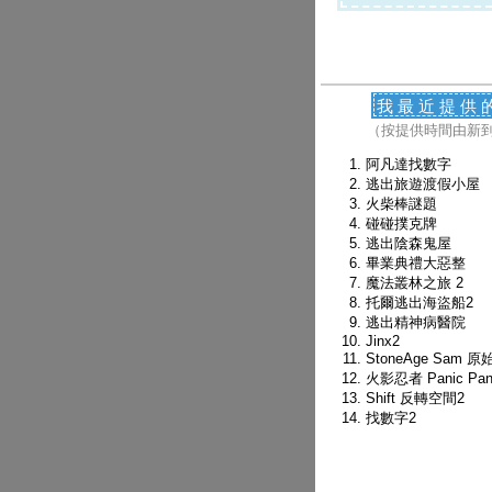
我最近提供
（按提供時間由新
阿凡達找數字
逃出旅遊渡假小屋
火柴棒謎題
碰碰撲克牌
逃出陰森鬼屋
畢業典禮大惡整
魔法叢林之旅 2
托爾逃出海盜船2
逃出精神病醫院
Jinx2
StoneAge Sam 原
火影忍者 Panic Pani
Shift 反轉空間2
找數字2