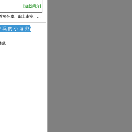
[遊戲簡介]
首項任務
、
黏土密室
、...
好玩的小遊戲
遊戲