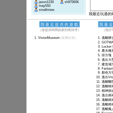
jason1230
sh970606
may550
smallmiew
我最近玩過的
我最近提供的遊戲
我最
（按提供時間由新到舊排序）
（按評
VisionMuseum
(複審結束)
逃離辦
GOTM
Locker
農夫種
排方塊
逃出大
建造城
Fantast
顏色方
逃出Vis
逃離醫
逃離精
精神病
逃出精
逃離精
逃離精
逃離瘋