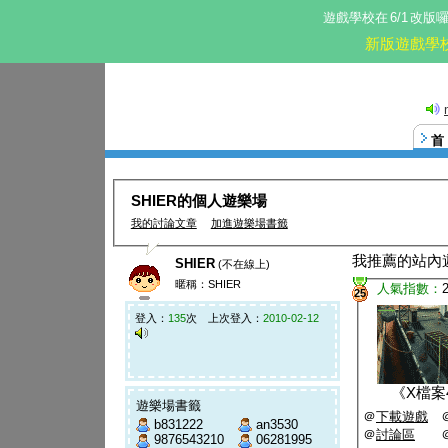
遊戲學校在
6/1
改版
新版遊戲學
SHIER的個人遊樂場
我的討論文章
加進遊樂場書籤
我推薦的站內
SHIER
(不在線上)
暱稱：SHIER
人氣指數：
25
登入：
135
次 上次登入：
2010-02-12
《
X檔案4
遊樂場書籤
＠
下載遊戲
b831222
an3530
＠
討論區
9876543210
06281995