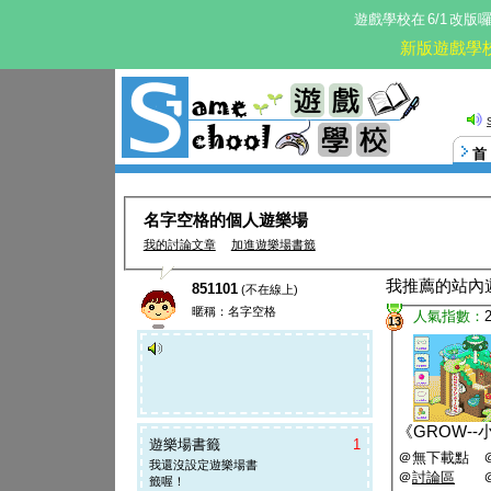
遊戲學校在
6/1
改版
新版遊戲學
名字空格的個人遊樂場
我的討論文章
加進遊樂場書籤
我推薦的站內
851101
(不在線上)
暱稱：名字空格
人氣指數：
13
《
GROW-
遊樂場書籤
1
＠無下載點 
我還沒設定遊樂場書
＠
討論區
籤喔！