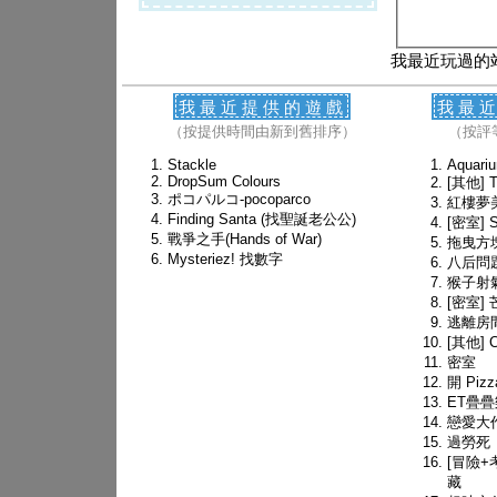
我最近玩過的
我最近提供的遊戲
我最
（按提供時間由新到舊排序）
（按評
Stackle
Aquari
DropSum Colours
[其他] 
ポコパルコ-pocoparco
紅樓夢
Finding Santa (找聖誕老公公)
[密室] 
戰爭之手(Hands of War)
拖曳方
Mysteriez! 找數字
八后問
猴子射
[密室]
逃離房間
[其他] C
密室
開 Pizz
ET疊疊
戀愛大
過勞死
[冒險+
藏