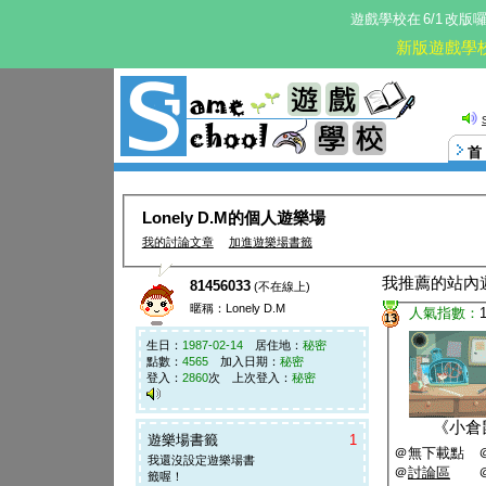
遊戲學校在
6/1
改版
新版遊戲學
Lonely D.M的個人遊樂場
我的討論文章
加進遊樂場書籤
我推薦的站內
81456033
(不在線上)
暱稱：Lonely D.M
人氣指數：
13
生日：
1987-02-14
居住地：
秘密
點數：
4565
加入日期：
秘密
登入：
2860
次 上次登入：
秘密
《
小倉
遊樂場書籤
1
＠無下載點 
我還沒設定遊樂場書
＠
討論區
籤喔！