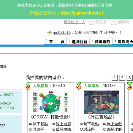
遊戲學校在
6/1
改版囉！新版網站有更精緻的個人頁面喔！
新版遊戲學校：
http://gameschool.cc
會員區
遊樂場
目前線上：人
ms021516
：站長 2024/8/8 生日快樂～！
首 頁
趣味益智
精選遊戲
遊戲周邊
書籤
我推薦的站內遊戲：
1
2
3
人氣指數：
100510
人氣指數：
151436
22
23
24
：
高雄市
8-06-19
010-02-03
《
GROW--打敗怪獸
》
《
外星實驗品
》
＠無下載點 ＠
線上遊戲
＠無下載點 ＠
線上遊戲
533
＠
討論區
＠
破關攻略
＠
討論區
＠
破關攻略