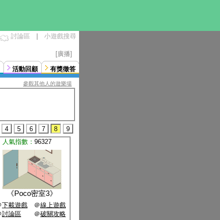
討論區
|
小遊戲搜尋
[廣播]
活動回顧
有獎徵答
參觀其他人的遊樂場
4
5
6
7
8
9
人氣指數：
96327
《
Poco密室3
》
＠
下載遊戲
＠
線上遊戲
＠
討論區
＠
破關攻略