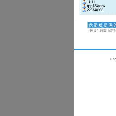
11111
qqq123pptw
226740950
我最近提供
（按提供時間由新
Co