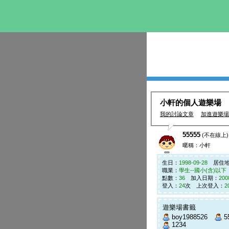
小軒的個人遊樂場
我的討論文章
加進遊樂場
55555
(不在線上)
暱稱：小軒
生日：
1998-09-28
居住地
職業：
學生--國小(含)以下
點數：
36
加入日期：
200
登入：
24
次 上次登入：
2
遊樂場書籤
boy1988526
5
1234