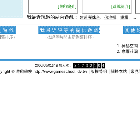
[遊戲簡介]
[遊戲簡介]
我最近玩過的站內遊戲：
建造彈珠台
、
佔地棋
、
跳棋
、...
的遊戲
我最近評等的提供遊戲
其他
到舊排序）
（按評等時間由新到舊排序）
神秘空間
摩爾莊園
5
1
7
3
2
1
9
4
2003/08/01起參觀人次：
pyright © 遊戲學校
http://www.gameschool.idv.tw
│
版權聲明
│
關於本站
│
常見