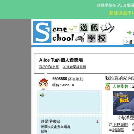
遊戲學校在
6/1
改版
新版遊戲學
Alice Tu的個人遊樂場
我的討論文章
加進遊樂場書籤
我推薦的站內
5508866
(不在線上)
暱稱：Alice Tu
人氣指數：
4
《
海洋歷
遊樂場書籤
1
＠
下載遊戲
我還沒設定遊樂場書
＠
討論區
籤喔！