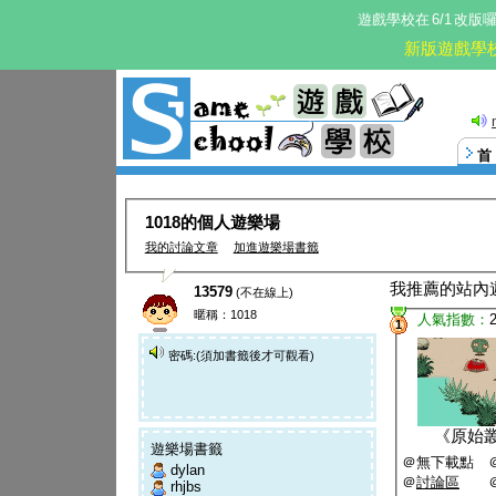
遊戲學校在
6/1
改版
新版遊戲學
1018的個人遊樂場
我的討論文章
加進遊樂場書籤
我推薦的站內
13579
(不在線上)
暱稱：1018
人氣指數：
1
密碼:(須加書籤後才可觀看)
《
原始
遊樂場書籤
＠無下載點 
dylan
＠
討論區
rhjbs