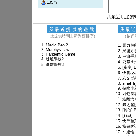
13579
我最近玩過的
我最近提供的遊戲
我最
（按提供時間由新到舊排序）
（按評
Magic Pen 2
電力遊
Murphys Law
果醬方
Pandemic Game
弓箭手
逃離學校2
史努比
逃離學校3
[密室] 
快餐垃
彩光反
small fr
披薩小
因乜差
逃離汽
錢之歷
[其他] Bo
[解謎] T
快手整
按鈕的
幸運輪